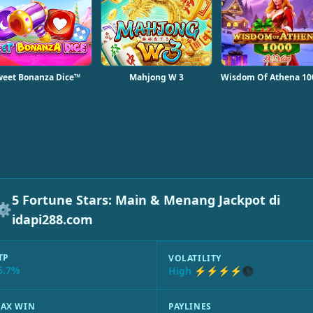
weet Bonanza Dice™
Mahjong W 3
5 Fortune Stars: Main & Menang Jackpot di
⚙️
idapi288.com
TP
VOLATILITY
6.7%
High ⚡⚡⚡⚡🌑
AX WIN
PAYLINES