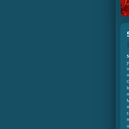
5
y
i
m
G
b
m
M
m
s
m
u