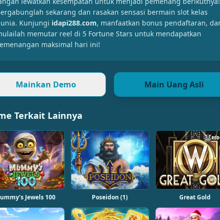
angan lewatkan kesempatan untuk menjadi pemenang berikutnya!
ergabunglah sekarang dan rasakan sensasi bermain slot kelas
unia. Kunjungi
idapi288.com
, manfaatkan bonus pendaftaran, da
ulailah memutar reel di 5 Fortune Stars untuk mendapatkan
emenangan maksimal hari ini!
Mainkan Demo
Main Uang Asli
me Terkait Lainnya
Poseidon (1)
ummy’s Jewels 100
Great Gold