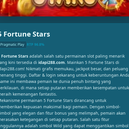
▶
5 Fortune Stars
Pragmatic Play
RTP 96.8%
 Fortune Stars
adalah salah satu permainan slot paling menarik
ang kini tersedia di
idapi288.com
. Mainkan 5 Fortune Stars di
dapi288.com! Nikmati grafis memukau, jackpot besar, dan peluang
enang tinggi. Daftar & login sekarang untuk keberuntungan Anda
ame ini membawa pemain ke dunia penuh bintang yang
erkilauan, di mana setiap putaran memberikan kesempatan untuk
eraih kemenangan fantastis.
ekanisme permainan 5 Fortune Stars dirancang untuk
emberikan kepuasan maksimal bagi pemain. Dengan simbol-
imbol yang elegan dan fitur bonus yang melimpah, pemain akan
erasakan ketegangan di setiap putaran. Salah satu fitur
nggulannya adalah simbol Wild yang dapat menggantikan simbol