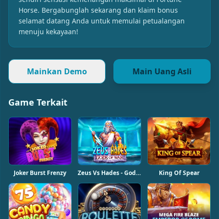
Horse. Bergabunglah sekarang dan klaim bonus
selamat datang Anda untuk memulai petualangan
menuju kekayaan!
Mainkan Demo
Main Uang Asli
Game Terkait
Joker Burst Frenzy
Zeus Vs Hades - Gods Of War
King Of Spear