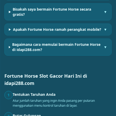
Bisakah saya bermain Fortune Horse secara
▼
gratis?
Apakah Fortune Horse ramah perangkat mobile?
▼
Bagaimana cara memulai bermain Fortune Horse
▼
di idapi288.com?
Fortune Horse Slot Gacor Hari Ini di
idapi288.com
Tentukan Taruhan Anda
1
Atur jumlah taruhan yang ingin Anda pasang per putaran
menggunakan menu kontrol taruhan di layar.
Putar Gulungan