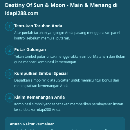
Destiny Of Sun & Moon - Main & Menang di
idapi288.com
Tentukan Taruhan Anda
1
Atur jumlah taruhan yang ingin Anda pasang menggunakan panel
kontrol sebelum memulai putaran.
Putar Gulungan
2
Tekan tombol putar untuk menggerakkan simbol Matahari dan Bulan
guna mencari kombinasi kemenangan.
Kumpulkan Simbol Spesial
3
Dapatkan simbol Wild atau Scatter untuk memicu fitur bonus dan
meningkatkan kemenangan Anda.
Klaim Kemenangan Anda
4
Kombinasi simbol yang tepat akan memberikan pembayaran instan
ke saldo akun idapi288 Anda.
Aturan & Fitur Permainan