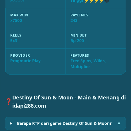
Tinggi ⚡⚡⚡⚡🌑
MAX WIN
PAYLINES
x7500
243
REELS
MIN BET
5x3
Rp 200
PROVIDER
FEATURES
Pragmatic Play
Free Spins, Wilds,
Multiplier
Destiny Of Sun & Moon - Main & Menang di
❓
idapi288.com
Berapa RTP dari game Destiny Of Sun & Moon?
▼