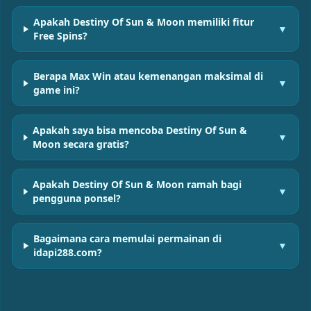
Apakah Destiny Of Sun & Moon memiliki fitur
▼
Free Spins?
Berapa Max Win atau kemenangan maksimal di
▼
game ini?
Apakah saya bisa mencoba Destiny Of Sun &
▼
Moon secara gratis?
Apakah Destiny Of Sun & Moon ramah bagi
▼
pengguna ponsel?
Bagaimana cara memulai permainan di
▼
idapi288.com?