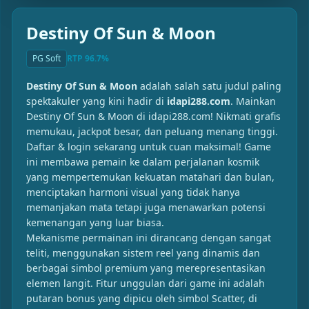
▶
Destiny Of Sun & Moon
PG Soft
RTP 96.7%
Destiny Of Sun & Moon
adalah salah satu judul paling
spektakuler yang kini hadir di
idapi288.com
. Mainkan
Destiny Of Sun & Moon di idapi288.com! Nikmati grafis
memukau, jackpot besar, dan peluang menang tinggi.
Daftar & login sekarang untuk cuan maksimal! Game
ini membawa pemain ke dalam perjalanan kosmik
yang mempertemukan kekuatan matahari dan bulan,
menciptakan harmoni visual yang tidak hanya
memanjakan mata tetapi juga menawarkan potensi
kemenangan yang luar biasa.
Mekanisme permainan ini dirancang dengan sangat
teliti, menggunakan sistem reel yang dinamis dan
berbagai simbol premium yang merepresentasikan
elemen langit. Fitur unggulan dari game ini adalah
putaran bonus yang dipicu oleh simbol Scatter, di