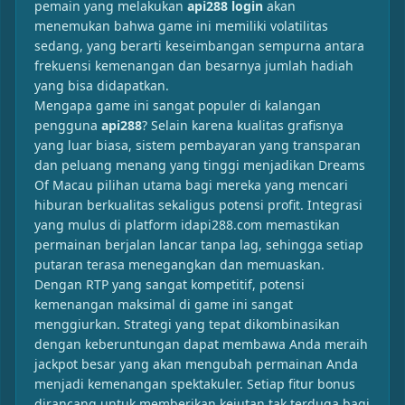
pemain yang melakukan
api288 login
akan
menemukan bahwa game ini memiliki volatilitas
sedang, yang berarti keseimbangan sempurna antara
frekuensi kemenangan dan besarnya jumlah hadiah
yang bisa didapatkan.
Mengapa game ini sangat populer di kalangan
pengguna
api288
? Selain karena kualitas grafisnya
yang luar biasa, sistem pembayaran yang transparan
dan peluang menang yang tinggi menjadikan Dreams
Of Macau pilihan utama bagi mereka yang mencari
hiburan berkualitas sekaligus potensi profit. Integrasi
yang mulus di platform idapi288.com memastikan
permainan berjalan lancar tanpa lag, sehingga setiap
putaran terasa menegangkan dan memuaskan.
Dengan RTP yang sangat kompetitif, potensi
kemenangan maksimal di game ini sangat
menggiurkan. Strategi yang tepat dikombinasikan
dengan keberuntungan dapat membawa Anda meraih
jackpot besar yang akan mengubah permainan Anda
menjadi kemenangan spektakuler. Setiap fitur bonus
dirancang untuk memberikan kejutan tak terduga bagi