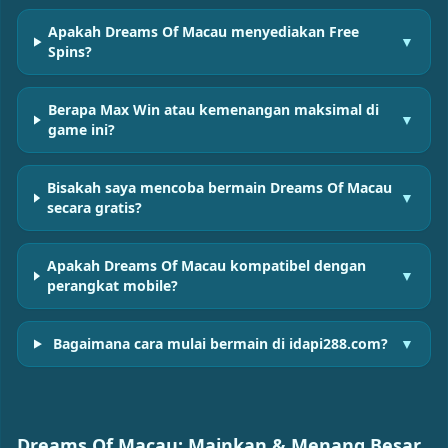
Apakah Dreams Of Macau menyediakan Free
▼
Spins?
Berapa Max Win atau kemenangan maksimal di
▼
game ini?
Bisakah saya mencoba bermain Dreams Of Macau
▼
secara gratis?
Apakah Dreams Of Macau kompatibel dengan
▼
perangkat mobile?
Bagaimana cara mulai bermain di idapi288.com?
▼
Dreams Of Macau: Mainkan & Menang Besar