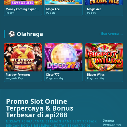
Money Coming Expand Bets
Magic Ace
Mega Ace
PG Soft
PG Soft
PG Soft
⚽ Olahraga
Lihat Semua →
Playboy Fortunes
Disco 777
Bigpot Wilds
Pragmatic Play
Pragmatic Play
Pragmatic Play
Promo Slot Online
Terpercaya & Bonus
Terbesar di api288
Semua
NIKMATI PENGALAMAN BERMAIN GAME SLOT TERBAIK
Penawaran
DENGAN BONUS MELIMPAH. DAFTAR SEKARANG DI