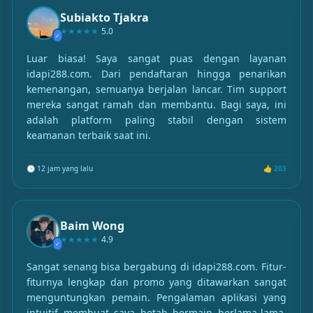
Subiakto Tjakra
★★★★★
5.0
✓
Luar biasa! Saya sangat puas dengan layanan
idapi288.com. Dari pendaftaran hingga penarikan
kemenangan, semuanya berjalan lancar. Tim support
mereka sangat ramah dan membantu. Bagi saya, ini
adalah platform paling stabil dengan sistem
keamanan terbaik saat ini.
🕒 12 jam yang lalu
👍 203
Baim Wong
★★★★★
4.9
✓
Sangat senang bisa bergabung di idapi288.com. Fitur-
fiturnya lengkap dan promo yang ditawarkan sangat
menguntungkan pemain. Pengalaman aplikasi yang
intuitif membuat saya betah bermain berlama-lama.