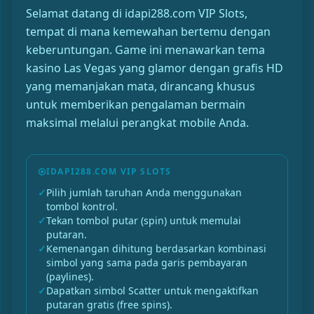
Selamat datang di idapi288.com VIP Slots,
tempat di mana kemewahan bertemu dengan
keberuntungan. Game ini menawarkan tema
kasino Las Vegas yang glamor dengan grafis HD
yang memanjakan mata, dirancang khusus
untuk memberikan pengalaman bermain
maksimal melalui perangkat mobile Anda.
IDAPI288.COM VIP SLOTS
Pilih jumlah taruhan Anda menggunakan
tombol kontrol.
Tekan tombol putar (spin) untuk memulai
putaran.
Kemenangan dihitung berdasarkan kombinasi
simbol yang sama pada garis pembayaran
(paylines).
Dapatkan simbol Scatter untuk mengaktifkan
putaran gratis (free spins).