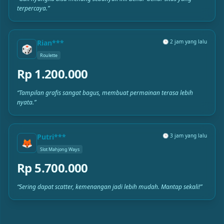
terpercaya.”
Rian***
🕒 2 jam yang lalu
🎲
Roulette
Rp 1.200.000
“Tampilan grafis sangat bagus, membuat permainan terasa lebih
nyata.”
Putri***
🕒 3 jam yang lalu
🦊
Slot Mahjong Ways
Rp 5.700.000
“Sering dapat scatter, kemenangan jadi lebih mudah. Mantap sekali!”