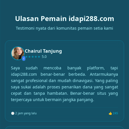
Ulasan Pemain idapi288.com
Testimoni nyata dari komunitas pemain setia kami
Chairul Tanjung
★★★★★
5.0
✓
Saya sudah mencoba banyak platform, tapi
idapi288.com benar-benar berbeda. Antarmukanya
sangat profesional dan mudah dinavigasi. Yang paling
saya sukai adalah proses penarikan dana yang sangat
cepat dan tanpa hambatan. Benar-benar situs yang
terpercaya untuk bermain jangka panjang.
🕒 2 jam yang lalu
👍 245