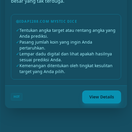
besar yang tak terduga.
IDAPI288.COM MYSTIC DICE
Tentukan angka target atau rentang angka yang
Anda prediksi.
Pasang jumlah koin yang ingin Anda
pertaruhkan.
Lempar dadu digital dan lihat apakah hasilnya
sesuai prediksi Anda.
Kemenangan ditentukan oleh tingkat kesulitan
target yang Anda pilih.
View Details
HOT