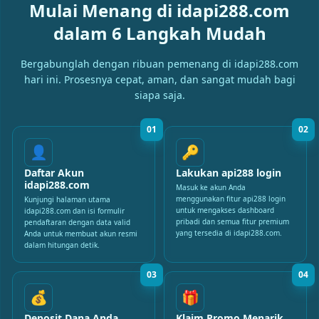
Mulai Menang di idapi288.com
dalam 6 Langkah Mudah
Bergabunglah dengan ribuan pemenang di idapi288.com
hari ini. Prosesnya cepat, aman, dan sangat mudah bagi
siapa saja.
01
02
👤
🔑
Daftar Akun
Lakukan api288 login
idapi288.com
Masuk ke akun Anda
menggunakan fitur api288 login
Kunjungi halaman utama
untuk mengakses dashboard
idapi288.com dan isi formulir
pribadi dan semua fitur premium
pendaftaran dengan data valid
yang tersedia di idapi288.com.
Anda untuk membuat akun resmi
dalam hitungan detik.
03
04
💰
🎁
Deposit Dana Anda
Klaim Promo Menarik