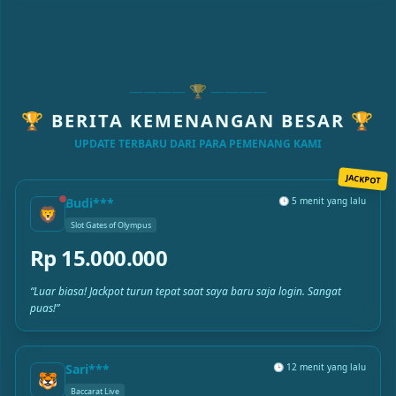
———— 🏆 ————
🏆 BERITA KEMENANGAN BESAR 🏆
UPDATE TERBARU DARI PARA PEMENANG KAMI
JACKPOT
Budi***
🕒 5 menit yang lalu
🦁
Slot Gates of Olympus
Rp 15.000.000
“Luar biasa! Jackpot turun tepat saat saya baru saja login. Sangat
puas!”
Sari***
🕒 12 menit yang lalu
🐯
Baccarat Live