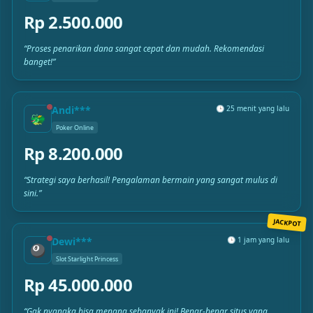
Rp 2.500.000
“Proses penarikan dana sangat cepat dan mudah. Rekomendasi
banget!”
Andi***
🕒 25 menit yang lalu
🐲
Poker Online
Rp 8.200.000
“Strategi saya berhasil! Pengalaman bermain yang sangat mulus di
sini.”
JACKPOT
Dewi***
🕒 1 jam yang lalu
🎱
Slot Starlight Princess
Rp 45.000.000
“Gak nyangka bisa menang sebanyak ini! Benar-benar situs yang