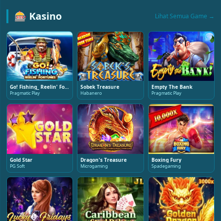
🎰 Kasino
Lihat Semua Game →
Go! Fishing_ Reelin' Fortunes
Empty The Bank
Sobek Treasure
Pragmatic Play
Pragmatic Play
Habanero
Gold Star
Boxing Fury
Dragon's Treasure
PG Soft
Spadegaming
Microgaming