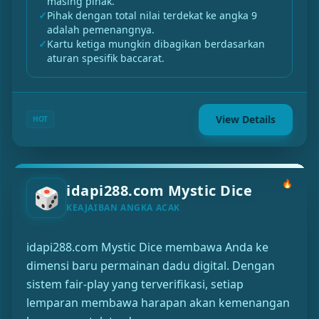
masing pihak.
Pihak dengan total nilai terdekat ke angka 9
adalah pemenangnya.
Kartu ketiga mungkin dibagikan berdasarkan
aturan spesifik baccarat.
View Details
HOT
🔥
idapi288.com Mystic Dice
🎲
KEAJAIBAN ANGKA ACAK
idapi288.com Mystic Dice membawa Anda ke
dimensi baru permainan dadu digital. Dengan
sistem fair-play yang terverifikasi, setiap
lemparan membawa harapan akan kemenangan